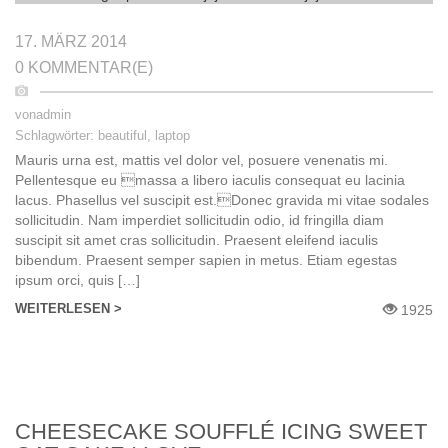
17. MÄRZ 2014
0 KOMMENTAR(E)
von
admin
Schlagwörter:
beautiful
,
laptop
Mauris urna est, mattis vel dolor vel, posuere venenatis mi.
Pellentesque eu massa a libero iaculis consequat eu lacinia
lacus. Phasellus vel suscipit est.Donec gravida mi vitae sodales
sollicitudin. Nam imperdiet sollicitudin odio, id fringilla diam
suscipit sit amet сras sollicitudin. Praesent eleifend iaculis
bibendum. Praesent semper sapien in metus. Etiam egestas
ipsum orci, quis […]
WEITERLESEN >
1925
CHEESECAKE SOUFFLÉ ICING SWEET