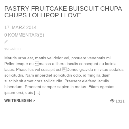
PASTRY FRUITCAKE BUISCUIT CHUPA
CHUPS LOLLIPOP I LOVE.
17. MÄRZ 2014
0 KOMMENTAR(E)
von
admin
Mauris urna est, mattis vel dolor vel, posuere venenatis mi.
Pellentesque eu massa a libero iaculis consequat eu lacinia
lacus. Phasellus vel suscipit est.Donec gravida mi vitae sodales
sollicitudin. Nam imperdiet sollicitudin odio, id fringilla diam
suscipit sit amet сras sollicitudin. Praesent eleifend iaculis
bibendum. Praesent semper sapien in metus. Etiam egestas
ipsum orci, quis […]
WEITERLESEN >
1811