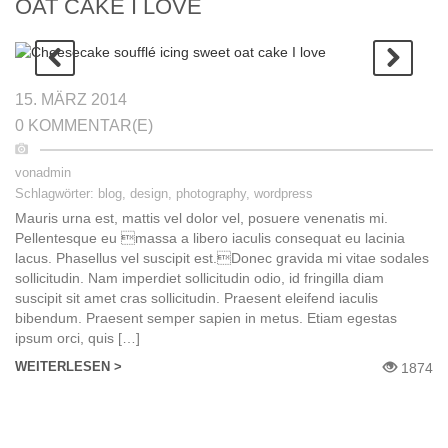
OAT CAKE I LOVE
15. MÄRZ 2014
0 KOMMENTAR(E)
von
admin
Schlagwörter:
blog
,
design
,
photography
,
wordpress
Mauris urna est, mattis vel dolor vel, posuere venenatis mi.
Pellentesque eu massa a libero iaculis consequat eu lacinia
lacus. Phasellus vel suscipit est.Donec gravida mi vitae sodales
sollicitudin. Nam imperdiet sollicitudin odio, id fringilla diam
suscipit sit amet сras sollicitudin. Praesent eleifend iaculis
bibendum. Praesent semper sapien in metus. Etiam egestas
ipsum orci, quis […]
WEITERLESEN >
1874