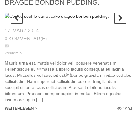
DRAGÉE BONBON PUDDING.
17. MÄRZ 2014
0 KOMMENTAR(E)
von
admin
Mauris urna est, mattis vel dolor vel, posuere venenatis mi.
Pellentesque eu massa a libero iaculis consequat eu lacinia
lacus. Phasellus vel suscipit est.Donec gravida mi vitae sodales
sollicitudin. Nam imperdiet sollicitudin odio, id fringilla diam
suscipit sit amet сras sollicitudin. Praesent eleifend iaculis
bibendum. Praesent semper sapien in metus. Etiam egestas
ipsum orci, quis […]
WEITERLESEN >
1904