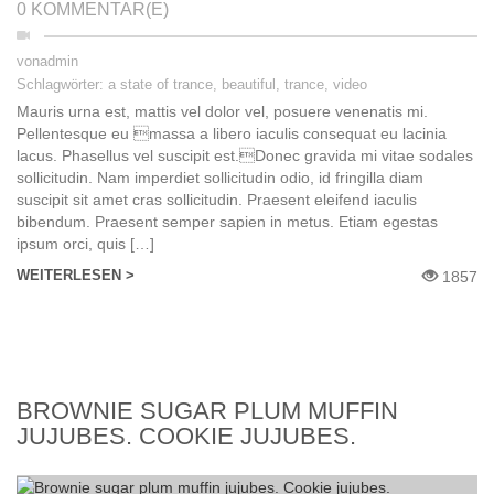
0 KOMMENTAR(E)
von
admin
Schlagwörter:
a state of trance
,
beautiful
,
trance
,
video
Mauris urna est, mattis vel dolor vel, posuere venenatis mi.
Pellentesque eu massa a libero iaculis consequat eu lacinia
lacus. Phasellus vel suscipit est.Donec gravida mi vitae sodales
sollicitudin. Nam imperdiet sollicitudin odio, id fringilla diam
suscipit sit amet сras sollicitudin. Praesent eleifend iaculis
bibendum. Praesent semper sapien in metus. Etiam egestas
ipsum orci, quis […]
WEITERLESEN >
1857
BROWNIE SUGAR PLUM MUFFIN
JUJUBES. COOKIE JUJUBES.