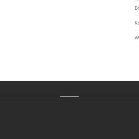
Be
K
W