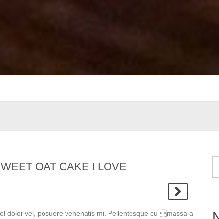
WEET OAT CAKE I LOVE
vel dolor vel, posuere venenatis mi. Pellentesque eu massa a
N