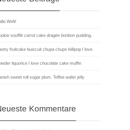
llo Welt!
okie soufflé carrot cake dragée bonbon pudding.
stry fruitcake buiscuit chupa chups lollipop I love.
wder liquorice I love chocolate cake muffin
nish sweet roll sugar plum. Toffee wafer jelly
Neueste Kommentare