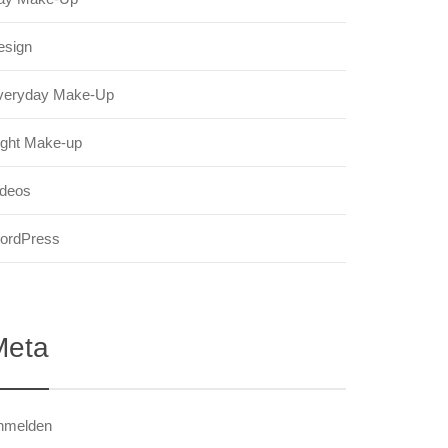
esign
veryday Make-Up
ight Make-up
ideos
ordPress
Meta
nmelden