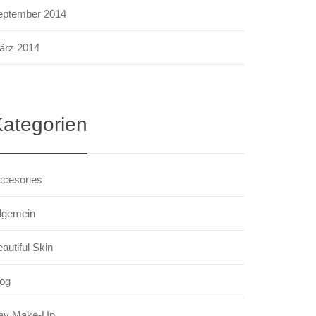
eptember 2014
ärz 2014
ategorien
ccesories
llgemein
autiful Skin
log
ay Make-Up