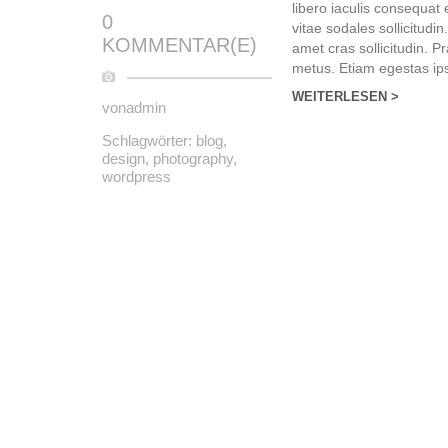
libero iaculis consequat
0
vitae sodales sollicitudin.
KOMMENTAR(E)
amet сras sollicitudin. 
metus. Etiam egestas ips
WEITERLESEN >
von
admin
Schlagwörter:
blog
,
design
,
photography
,
wordpress