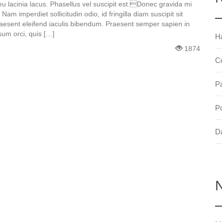
 eu lacinia lacus. Phasellus vel suscipit est.Donec gravida mi
 Nam imperdiet sollicitudin odio, id fringilla diam suscipit sit
Praesent eleifend iaculis bibendum. Praesent semper sapien in
um orci, quis […]
Ha
1874
Co
Pa
Po
Da