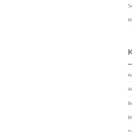
S
M
K
A
A
Be
B
D