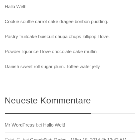
Hallo Welt!
Cookie soufflé carrot cake dragée bonbon pudding.
Pastry fruitcake buiscuit chupa chups lollipop I love.
Powder liquorice I love chocolate cake muffin
Danish sweet roll sugar plum. Toffee wafer jelly
Neueste Kommentare
Mr WordPress
bei
Hallo Welt!
Cristi G.
bei
Geschützt: Order – März 18, 2014 @ 12:42 AM