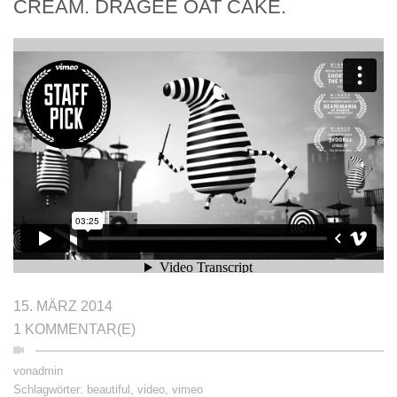
CREAM. DRAGÉE OAT CAKE.
">
15. MÄRZ 2014
1 KOMMENTAR(E)
von
admin
Schlagwörter:
beautiful
,
video
,
vimeo